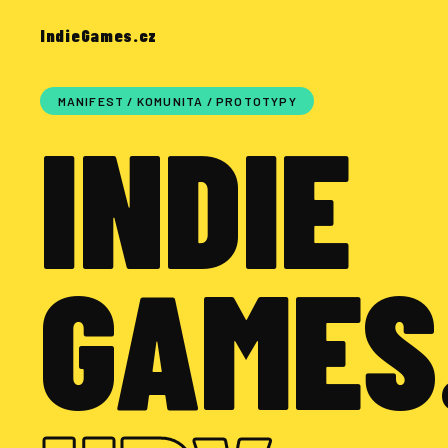
IndieGames.cz
MANIFEST / KOMUNITA / PROTOTYPY
INDIE
GAMES